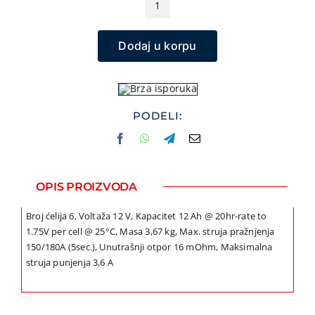
VIDEO NAD
CSB
GP12120F2
GPS NAVIG
Dodaj u korpu
CSB
MALI KUĆN
količina
NEGA LICA 
FOTOAPARA
PODELI:
KANCELARI
SVE ZA KU
ŠKOLSKI P
OPIS PROIZVODA
BICIKLE I F
Broj ćelija 6, Voltaža 12 V, Kapacitet 12 Ah @ 20hr-rate to
ALAT I BAŠ
1.75V per cell @ 25°C, Masa 3,67 kg, Max. struja pražnjenja
KRIPTO
150/180A (5sec.), Unutrašnji otpor 16 mOhm, Maksimalna
struja punjenja 3,6 A