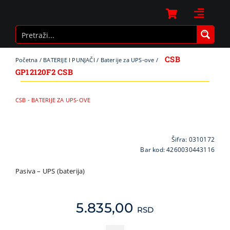
Skip
to
Toggle
content
Naviga
LAPTOP I 
RAČUNARI
CSB
Početna
/
BATERIJE I PUNJAČI
/
Baterije za UPS-ove
/
RAČUNARS
GP12120F2 CSB
RAČUNARSK
CSB - BATERIJE ZA UPS-OVE
GAMING
MREŽNA O
KABLOVI I 
Šifra:
0310172
Bar kod: 4260030443116
ŠTAMPAČI, 
TV, AUDIO, 
Pasiva – UPS (baterija)
SOFTWARE
BELA TEHN
5.835,00
RSD
MOBILNI I 