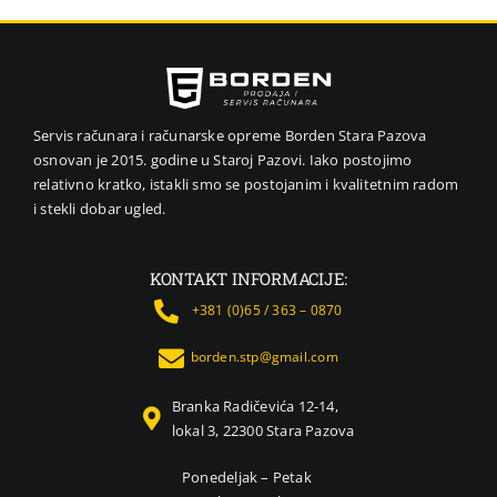
VIDEO NADZOR I SIGURNOSNA OPREMA
GPS NAVIGACIJE
MALI KUĆNI APARATI
NEGA LICA I TELA
Servis računara i računarske opreme Borden Stara Pazova
osnovan je 2015. godine u Staroj Pazovi. Iako postojimo
FOTOAPARATI I KAMERE
relativno kratko, istakli smo se postojanim i kvalitetnim radom
KANCELARIJSKI MATERIJAL
i stekli dobar ugled.
SVE ZA KUĆU
ŠKOLSKI PRIBOR
KONTAKT INFORMACIJE:
BICIKLE I FITNES
+381 (0)65 / 363 – 0870
ALAT I BAŠTA
borden.stp@gmail.com
KRIPTO
Branka Radičevića 12-14,
lokal 3, 22300 Stara Pazova
Ponedeljak – Petak