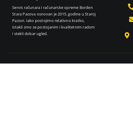
Servis računara i računarske opreme Borden
Stara Pazova osnovan je 2015. godine u Staroj
Pazovi. Iako postojimo relativno kratko,
istakli smo se postojanim i kvalitetnim radom
i stekli dobar ugled.