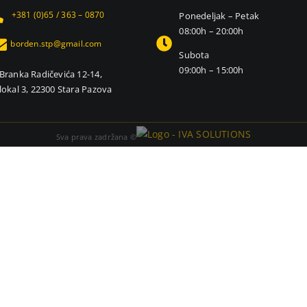
+381 (0)65 / 363 – 0870
Ponedeljak – Petak
08:00h – 20:00h
borden.stp@gmail.com
Subota
09:00h – 15:00h
Branka Radičevića 12-14,
lokal 3, 22300 Stara Pazova
Sva prava zadržana ©