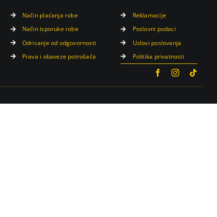
Način plaćanja robe
Reklamacije
Način isporuke robe
Poslovni podaci
Odricanje od odgovornosti
Uslovi poslovanja
Prava i obaveze potrošača
Politika privatnosti