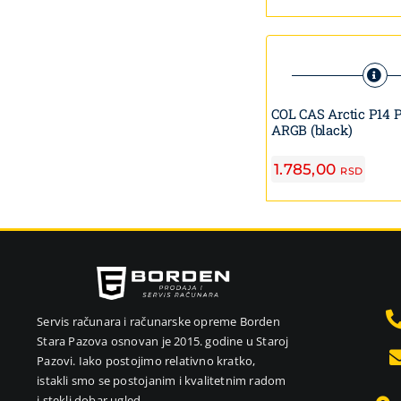
COL CAS Arctic P14
ARGB (black)
1.785,00
RSD
Servis računara i računarske opreme Borden
Stara Pazova osnovan je 2015. godine u Staroj
Pazovi. Iako postojimo relativno kratko,
istakli smo se postojanim i kvalitetnim radom
i stekli dobar ugled.