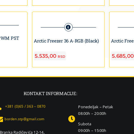
 PWM PST
Arctic Freezer 36 A-RGB (Black)
Arctic Fre
5.535,00
5.685,0
RSD
KONTAKT INFORMACIJE:
+381 (0)65 / 363 – 0870
Ponedeljak – Petak
08:00h – 20:00h
borden.stp@gmail.com
Subota
09:00h – 15:00h
Branka Radičevića 12-14,