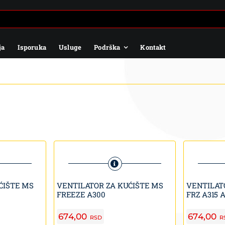
ja
Isporuka
Usluge
Podrška
Kontakt
ĆIŠTE MS
VENTILATOR ZA KUĆIŠTE MS
VENTILAT
FREEZE A300
FRZ A315 
674,00
674,00
RSD
R