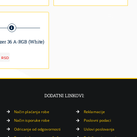
ezer 36 A-RGB (White)
0
RSD
DODATNI LINKOVI:
Način plaćanja robe
Reklamacije
Način isporuke robe
Poslovni podaci
Odricanje od odgovornosti
Uslovi poslovanja