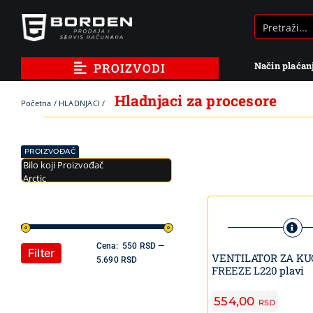
Skip
to
content
Način plaćan
PROIZVODI
Hladnjaci za procesore
Početna
/
HLADNJACI
/
PROIZVOĐAČ
Cena:
550 RSD
—
Filter
VENTILATOR ZA KU
Minimalna
Maksimalna
5.690 RSD
FREEZE L220 plavi
cena
cena
554,00
RSD