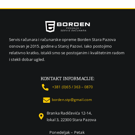
VIDEO NAD
GPS NAVIG
MALI KUĆN
NEGA LICA 
Servis računara i računarske opreme Borden Stara Pazova
FOTOAPARA
osnovan je 2015. godine u Staroj Pazovi. Iako postojimo
relativno kratko, istakli smo se postojanim i kvalitetnim radom
KANCELARI
i stekli dobar ugled.
SVE ZA KU
ŠKOLSKI P
KONTAKT INFORMACIJE:
BICIKLE I F
+381 (0)65 / 363 – 0870
ALAT I BAŠ
borden.stp@gmail.com
KRIPTO
Branka Radičevića 12-14,
lokal 3, 22300 Stara Pazova
Ponedeljak – Petak