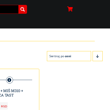
Sortiraj po
ceni
 + MIŠ M310 +
ZA TAST
0
RSD