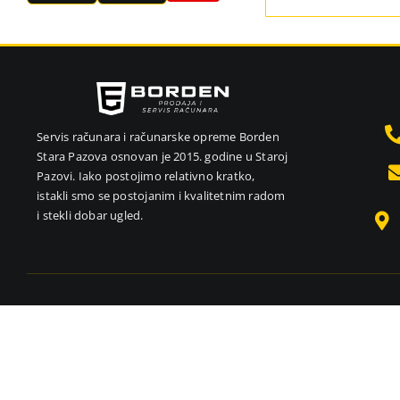
cena
cena
Servis računara i računarske opreme Borden
Stara Pazova osnovan je 2015. godine u Staroj
Pazovi. Iako postojimo relativno kratko,
istakli smo se postojanim i kvalitetnim radom
i stekli dobar ugled.