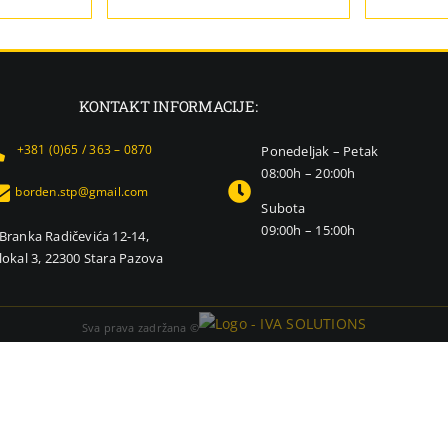
KONTAKT INFORMACIJE:
+381 (0)65 / 363 – 0870
Ponedeljak – Petak
08:00h – 20:00h
borden.stp@gmail.com
Subota
09:00h – 15:00h
Branka Radičevića 12-14,
lokal 3, 22300 Stara Pazova
Sva prava zadržana ©