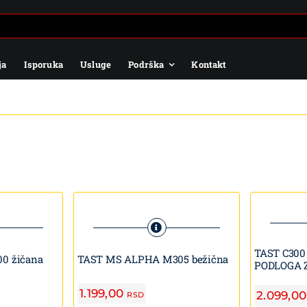
ja
Isporuka
Usluge
Podrška
Kontakt
TAST C300
0 žičana
TAST MS ALPHA M305 bežična
PODLOGA 
1.199,00
2.099,0
RSD