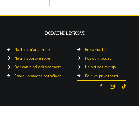
DODATNI LINKOVI:
Način plaćanja robe
Reklamacije
Način isporuke robe
Poslovni podaci
Odricanje od odgovornosti
Uslovi poslovanja
Prava i obaveze potrošača
Politika privatnosti