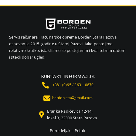
VIDEO NADZOR I SIGURNOSNA OPREMA
GPS NAVIGACIJE
MALI KUĆNI APARATI
NEGA LICA I TELA
Servis računara i računarske opreme Borden Stara Pazova
osnovan je 2015. godine u Staroj Pazovi. Iako postojimo
FOTOAPARATI I KAMERE
relativno kratko, istakli smo se postojanim i kvalitetnim radom
KANCELARIJSKI MATERIJAL
i stekli dobar ugled.
SVE ZA KUĆU
ŠKOLSKI PRIBOR
KONTAKT INFORMACIJE:
BICIKLE I FITNES
+381 (0)65 / 363 – 0870
ALAT I BAŠTA
borden.stp@gmail.com
KRIPTO
Branka Radičevića 12-14,
lokal 3, 22300 Stara Pazova
Ponedeljak – Petak