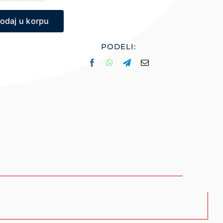
MS
odaj u korpu
FOCUS
B500
sivi
PODELI:
BT
količina