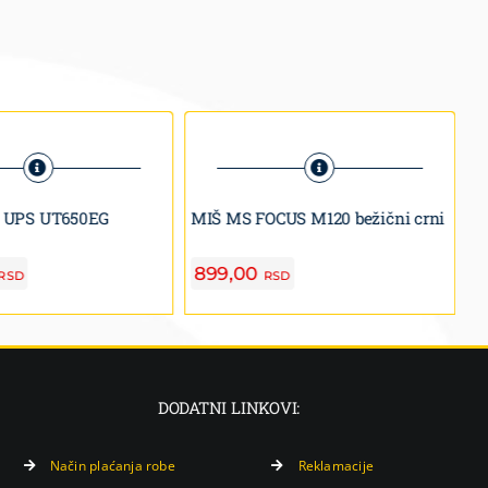
C
 UPS UT650EG
MIŠ MS FOCUS M120 bežični crni
BU
899,00
6
RSD
RSD
DODATNI LINKOVI:
Način plaćanja robe
Reklamacije