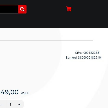
Šifra:
0001227381
Bar kod: 3856005182510
049,00
RSD
MIŠ