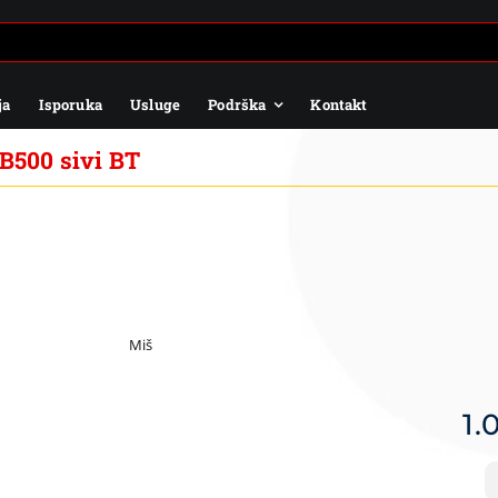
ja
Isporuka
Usluge
Podrška
Kontakt
500 sivi BT
Miš
1.