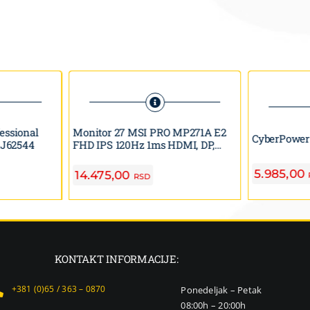
essional
Monitor 27 MSI PRO MP271A E2
CyberPower
1J62544
FHD IPS 120Hz 1ms HDMI, DP,
VGA
5.985,00
14.475,00
RSD
KONTAKT INFORMACIJE:
+381 (0)65 / 363 – 0870
Ponedeljak – Petak
08:00h – 20:00h