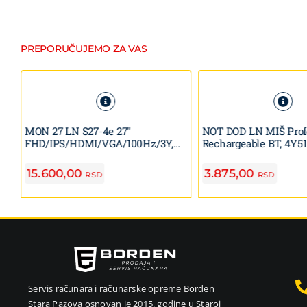
PREPORUČUJEMO ZA VAS
MON 27 LN S27-4e 27″
NOT DOD LN MIŠ Prof
FHD/IPS/HDMI/VGA/100Hz/3Y,
Rechargeable BT, 4Y5
64BEKAT1EU
15.600,00
3.875,00
RSD
RSD
Servis računara i računarske opreme Borden
Stara Pazova osnovan je 2015. godine u Staroj