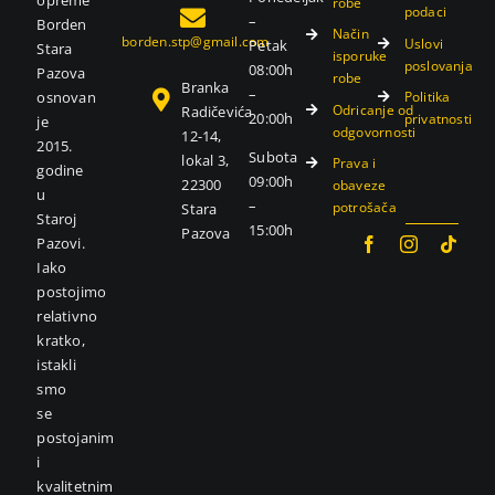
opreme
robe
podaci
–
Borden
Način
borden.stp@gmail.com
Uslovi
Petak
Stara
isporuke
poslovanja
08:00h
Pazova
robe
Branka
–
Politika
osnovan
Odricanje od
Radičevića
20:00h
privatnosti
je
odgovornosti
12-14,
2015.
Subota
lokal 3,
Prava i
godine
09:00h
22300
obaveze
u
–
potrošača
Stara
Staroj
15:00h
Pazova
Pazovi.
Iako
postojimo
relativno
kratko,
istakli
smo
se
postojanim
i
kvalitetnim