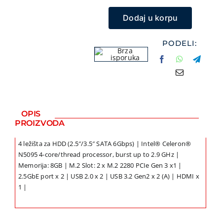
TS-
MOBILNI I FIKSN
Dodaj u korpu
464-
VIDEO NADZOR 
8G
GPS NAVIGACIJE
NAS
PODELI:
Storage
MALI KUĆNI APA
količina
NEGA LICA I TEL
FOTOAPARATI I 
KANCELARIJSKI 
OPIS
SVE ZA KUĆU
PROIZVODA
ŠKOLSKI PRIBOR
4 ležišta za HDD (2.5″/3.5″ SATA 6Gbps) | Intel® Celeron®
BICIKLE I FITNES
N5095 4-core/thread processor, burst up to 2.9 GHz |
Memorija: 8GB | M.2 Slot: 2 x M.2 2280 PCIe Gen 3 x1 |
ALAT I BAŠTA
2.5GbE port x 2 | USB 2.0 x 2 | USB 3.2 Gen2 x 2 (A) | HDMI x
KRIPTO
1 |