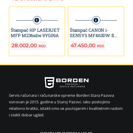
Štampač HP LASERJET
Štampač CANON i-
Š
MFP M236sdw 9YG09A
SENSYS MF463DW II
S
MFP
5
28.002,00
47.450,00
1
RSD
RSD
Servis računara i računarske opreme Borden Stara Pazova
osnovan je 2015. godine u Staroj Pazovi. Iako postojimo
relativno kratko, istakli smo se postojanim i kvalitetnim radom
i stekli dobar ugled.