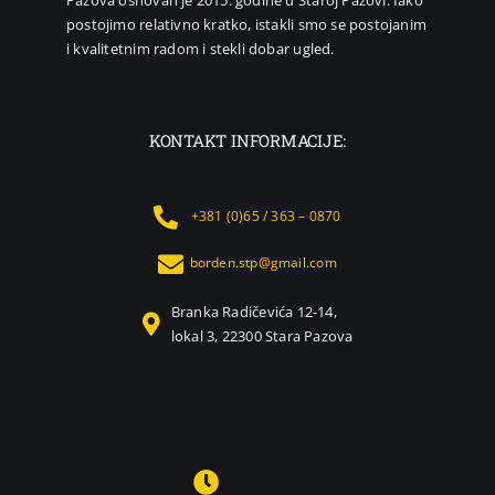
Pazova osnovan je 2015. godine u Staroj Pazovi. Iako
postojimo relativno kratko, istakli smo se postojanim
i kvalitetnim radom i stekli dobar ugled.
KONTAKT INFORMACIJE:
+381 (0)65 / 363 – 0870
borden.stp@gmail.com
Branka Radičevića 12-14,
lokal 3, 22300 Stara Pazova