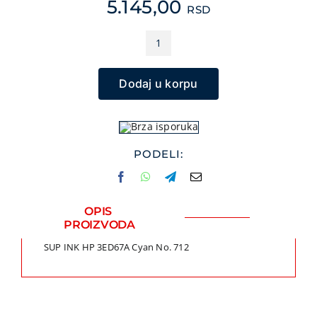
5.145,00
RSD
VIDEO NADZOR I SI
GPS NAVIGACIJE
SUP
INK
MALI KUĆNI APARATI
Dodaj u korpu
HP
NEGA LICA I TELA
3ED67A
FOTOAPARATI I KAM
Cyan
No.
KANCELARIJSKI MAT
712
PODELI:
SVE ZA KUĆU
količina
ŠKOLSKI PRIBOR
BICIKLE I FITNES
OPIS
PROIZVODA
ALAT I BAŠTA
SUP INK HP 3ED67A Cyan No. 712
KRIPTO