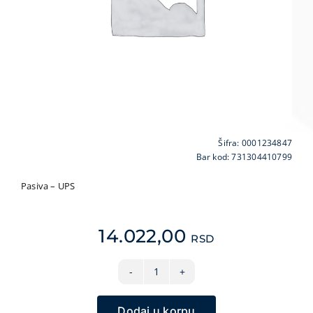
VIDEO NADZOR I SIGURNOSNA OPREMA
GPS NAVIGACIJE
MALI KUĆNI APARATI
NEGA LICA I TELA
FOTOAPARATI I KAMERE
KANCELARIJSKI MATERIJAL
Šifra:
0001234847
SVE ZA KUĆU
Bar kod: 731304410799
ŠKOLSKI PRIBOR
Pasiva – UPS
BICIKLE I FITNES
ALAT I BAŠTA
14.022,00
RSD
KRIPTO
UPS
APC
Dodaj u korpu
Back-