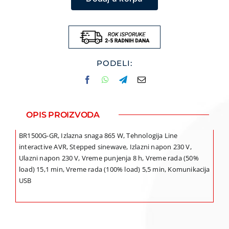
GR,
Back
UPS
Pro
1500VA/865W
PODELI:
količina
OPIS PROIZVODA
BR1500G-GR, Izlazna snaga 865 W, Tehnologija Line
interactive AVR, Stepped sinewave, Izlazni napon 230 V,
Ulazni napon 230 V, Vreme punjenja 8 h, Vreme rada (50%
load) 15,1 min, Vreme rada (100% load) 5,5 min, Komunikacija
USB