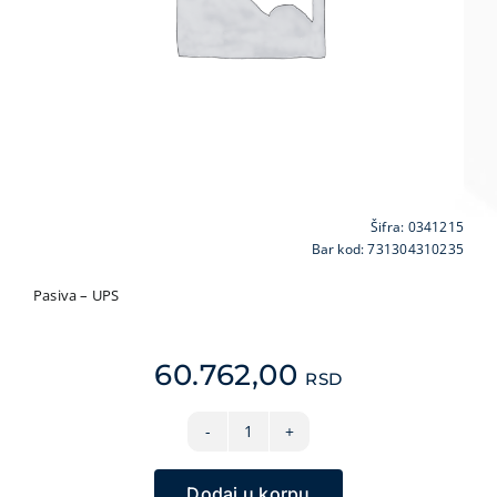
VIDEO NADZOR I SIGURNOSNA OPREMA
GPS NAVIGACIJE
MALI KUĆNI APARATI
NEGA LICA I TELA
FOTOAPARATI I KAMERE
KANCELARIJSKI MATERIJAL
Šifra:
0341215
SVE ZA KUĆU
Bar kod: 731304310235
ŠKOLSKI PRIBOR
Pasiva – UPS
BICIKLE I FITNES
ALAT I BAŠTA
60.762,00
RSD
KRIPTO
UPS
APC
Dodaj u korpu
BR1500G-