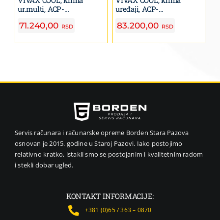
ur.multi, ACP-
uređaji, ACP-
ur
14COFM40AERIs R32,
18CH50AEQIs R32
1
71.240,00
83.200,00
6
spolj.
O
RSD
RSD
Servis računara i računarske opreme Borden Stara Pazova
osnovan je 2015. godine u Staroj Pazovi. Iako postojimo
relativno kratko, istakli smo se postojanim i kvalitetnim radom
i stekli dobar ugled.
KONTAKT INFORMACIJE:
+381 (0)65 / 363 – 0870