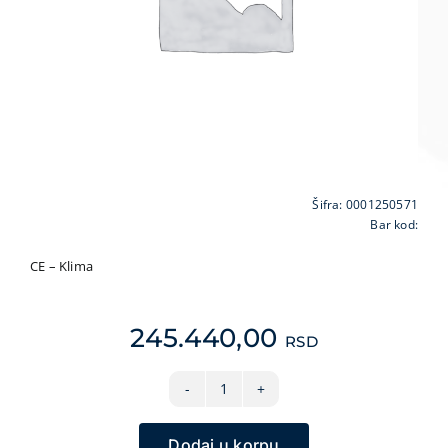
VIDEO NADZOR I SIGURNOSNA OPREMA
GPS NAVIGACIJE
MALI KUĆNI APARATI
NEGA LICA I TELA
FOTOAPARATI I KAMERE
KANCELARIJSKI MATERIJAL
Šifra:
0001250571
SVE ZA KUĆU
Bar kod:
ŠKOLSKI PRIBOR
CE – Klima
BICIKLE I FITNES
ALAT I BAŠTA
245.440,00
RSD
KRIPTO
VIVAX
COOL,
Dodaj u korpu
klima