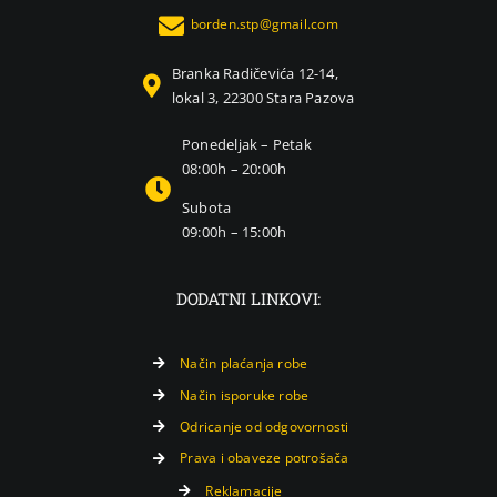
borden.stp@gmail.com
Branka Radičevića 12-14,
lokal 3, 22300 Stara Pazova
Ponedeljak – Petak
08:00h – 20:00h
Subota
09:00h – 15:00h
DODATNI LINKOVI:
Način plaćanja robe
Način isporuke robe
Odricanje od odgovornosti
Prava i obaveze potrošača
Reklamacije