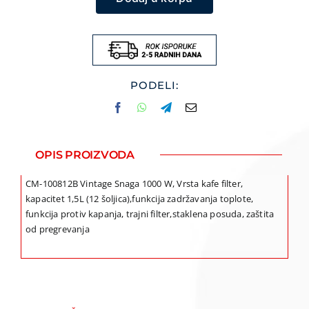
za
filter
kafu
CM-
100812B
PODELI:
Vintage
količina
OPIS PROIZVODA
CM-100812B Vintage Snaga 1000 W, Vrsta kafe filter,
kapacitet 1,5L (12 šoljica),funkcija zadržavanja toplote,
funkcija protiv kapanja, trajni filter,staklena posuda, zaštita
od pregrevanja