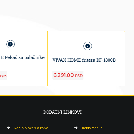
 Pekač za palačinke
V
VIVAX HOME friteza DF-1800B
M
6.291,00
1
RSD
RSD
DODATNI LINKOVI:
Način plaćanja robe
Reklamacije