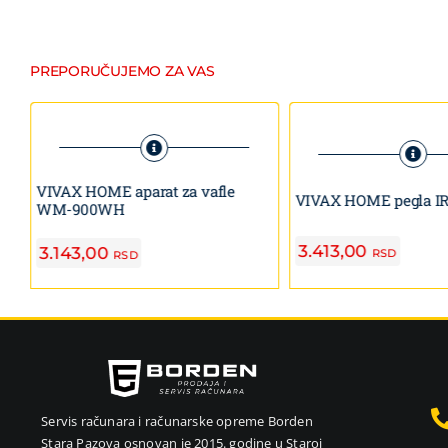
PREPORUČUJEMO ZA VAS
VIVAX HOME aparat za vafle
VIVAX HOME pegla IR
WM-900WH
3.413,00
3.143,00
RSD
RSD
Servis računara i računarske opreme Borden
Stara Pazova osnovan je 2015. godine u Staroj