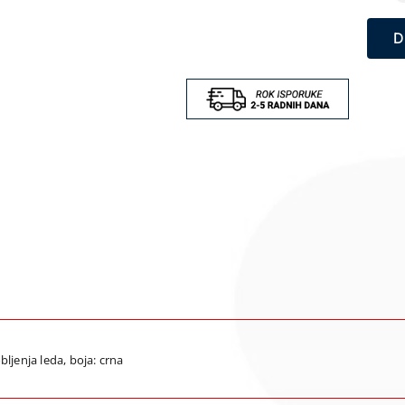
D
bljenja leda, boja: crna