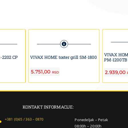
VIVAX HOME
-2202 CP
VIVAX HOME toster grill SM-1800
PM-1200TB
5.751,00
2.939,00
RSD
KONTAKT INFORMACIJE:
+381 (0)65 / 363 – 0870
Ponedeljak – Petak
08:00h – 20:00h