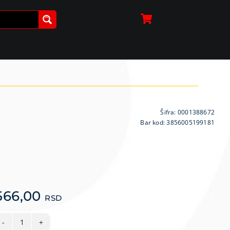
Šifra:
0001388672
Bar kod: 3856005199181
566,00
RSD
VIVAX