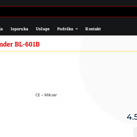
ja
Isporuka
Usluge
Podrška
Kontakt
der BL-601B
CE – Mikser
4.