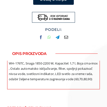
za
vodu
WH-
176TC
količina
PODELI:
OPIS PROIZVODA
WH-176TC, Snaga 1850-2200 W, Kapacitet 1,7 l, Boja crna-inox
, Ostalo automatsko isključivanje, filter, spoljnji pokazivač
nivoa vode, svetlosni indikator, LED svetlo za vreme rada,
odabir željene temperature zagrevanja vode (60,70,80,90)