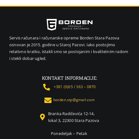
VIDEO NADZOR I SIGURNOSNA OPREMA
GPS NAVIGACIJE
MALI KUĆNI APARATI
NEGA LICA I TELA
Servis računara i računarske opreme Borden Stara Pazova
osnovan je 2015. godine u Staroj Pazovi. Iako postojimo
FOTOAPARATI I KAMERE
relativno kratko, istakli smo se postojanim i kvalitetnim radom
KANCELARIJSKI MATERIJAL
i stekli dobar ugled.
SVE ZA KUĆU
ŠKOLSKI PRIBOR
KONTAKT INFORMACIJE:
BICIKLE I FITNES
+381 (0)65 / 363 – 0870
ALAT I BAŠTA
borden.stp@gmail.com
KRIPTO
Branka Radičevića 12-14,
lokal 3, 22300 Stara Pazova
Ponedeljak – Petak