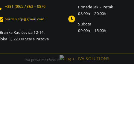
+381 (0)65 / 363 – 0870
Ponedeljak – Petak
08:00h – 20:00h
borden.stp@gmail.com
Subota
09:00h – 15:00h
Branka Radičevića 12-14,
lokal 3, 22300 Stara Pazova
Sva prava zadržana ©