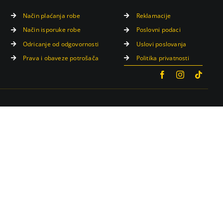
Način plaćanja robe
Reklamacije
Način isporuke robe
Poslovni podaci
Odricanje od odgovornosti
Uslovi poslovanja
Prava i obaveze potrošača
Politika privatnosti