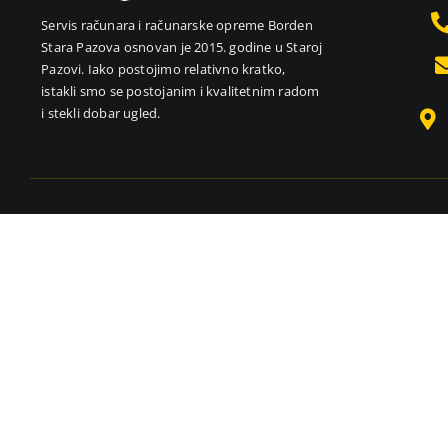
Servis računara i računarske opreme Borden
Stara Pazova osnovan je 2015. godine u Staroj
Pazovi. Iako postojimo relativno kratko,
istakli smo se postojanim i kvalitetnim radom
i stekli dobar ugled.