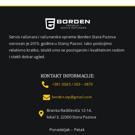
VIDEO NADZOR I SIGURNOSNA OPREMA
GPS NAVIGACIJE
MALI KUĆNI APARATI
NEGA LICA I TELA
Servis računara i računarske opreme Borden Stara Pazova
osnovan je 2015. godine u Staroj Pazovi. Iako postojimo
FOTOAPARATI I KAMERE
relativno kratko, istakli smo se postojanim i kvalitetnim radom
KANCELARIJSKI MATERIJAL
i stekli dobar ugled.
SVE ZA KUĆU
ŠKOLSKI PRIBOR
KONTAKT INFORMACIJE:
BICIKLE I FITNES
+381 (0)65 / 363 – 0870
ALAT I BAŠTA
borden.stp@gmail.com
KRIPTO
Branka Radičevića 12-14,
lokal 3, 22300 Stara Pazova
Ponedeljak – Petak