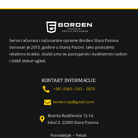
VIDEO NAD
GPS NAVIG
MALI KUĆN
NEGA LICA 
Servis računara i računarske opreme Borden Stara Pazova
FOTOAPARA
osnovan je 2015. godine u Staroj Pazovi. Iako postojimo
relativno kratko, istakli smo se postojanim i kvalitetnim radom
KANCELARI
i stekli dobar ugled.
SVE ZA KU
ŠKOLSKI P
KONTAKT INFORMACIJE:
BICIKLE I F
+381 (0)65 / 363 – 0870
ALAT I BAŠ
borden.stp@gmail.com
KRIPTO
Branka Radičevića 12-14,
lokal 3, 22300 Stara Pazova
Ponedeljak – Petak