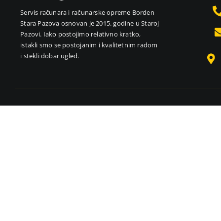
Servis računara i računarske opreme Borden
Stara Pazova osnovan je 2015. godine u Staroj
Pazovi. Iako postojimo relativno kratko,
istakli smo se postojanim i kvalitetnim radom
i stekli dobar ugled.