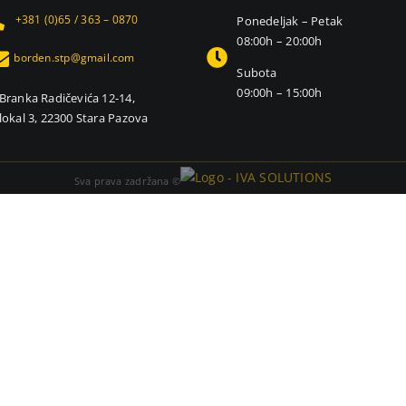
+381 (0)65 / 363 – 0870
Ponedeljak – Petak
08:00h – 20:00h
borden.stp@gmail.com
Subota
09:00h – 15:00h
Branka Radičevića 12-14,
lokal 3, 22300 Stara Pazova
Sva prava zadržana ©