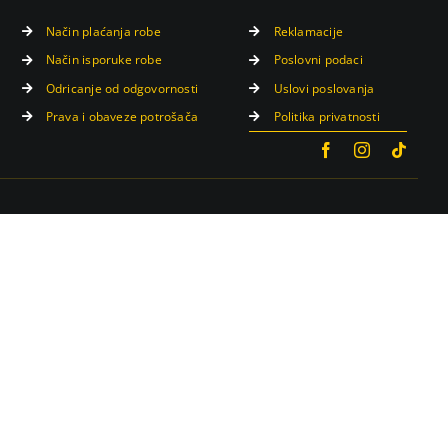
Način plaćanja robe
Reklamacije
Način isporuke robe
Poslovni podaci
Odricanje od odgovornosti
Uslovi poslovanja
Prava i obaveze potrošača
Politika privatnosti