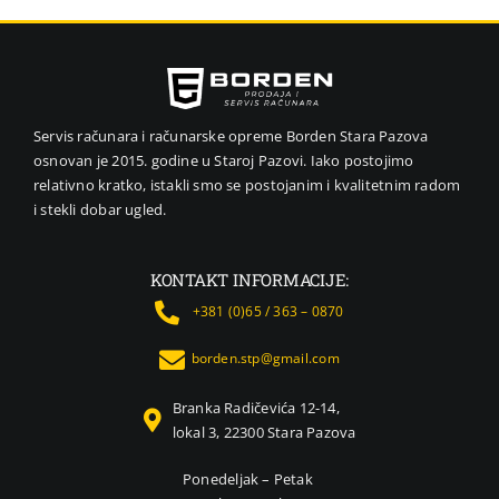
VIDEO NADZOR I SIGURNOSNA OPREMA
GPS NAVIGACIJE
MALI KUĆNI APARATI
NEGA LICA I TELA
Servis računara i računarske opreme Borden Stara Pazova
osnovan je 2015. godine u Staroj Pazovi. Iako postojimo
FOTOAPARATI I KAMERE
relativno kratko, istakli smo se postojanim i kvalitetnim radom
KANCELARIJSKI MATERIJAL
i stekli dobar ugled.
SVE ZA KUĆU
ŠKOLSKI PRIBOR
KONTAKT INFORMACIJE:
BICIKLE I FITNES
+381 (0)65 / 363 – 0870
ALAT I BAŠTA
borden.stp@gmail.com
KRIPTO
Branka Radičevića 12-14,
lokal 3, 22300 Stara Pazova
Ponedeljak – Petak