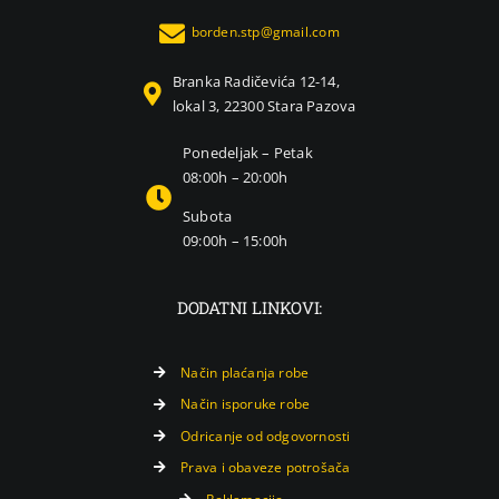
borden.stp@gmail.com
Branka Radičevića 12-14,
lokal 3, 22300 Stara Pazova
Ponedeljak – Petak
08:00h – 20:00h
Subota
09:00h – 15:00h
DODATNI LINKOVI:
Način plaćanja robe
Način isporuke robe
Odricanje od odgovornosti
Prava i obaveze potrošača