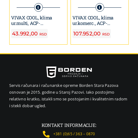
VIVAX COOL, klima
VIVAX COOL, klima
V
ur.multi, ACP-
ur.komerc., ACP-
ur
12CC35AERI/I3s + panel
12CC35AERI+ R32
1
43.992,00
107.952,00
7
sp
RSD
RSD
Servis računara i računarske opreme Borden Stara Pazova
osnovan je 2015. godine u Staroj Pazovi. Iako postojimo
relativno kratko, istakli smo se postojanim i kvalitetnim radom
i stekli dobar ugled.
KONTAKT INFORMACIJE:
+381 (0)65 / 363 – 0870